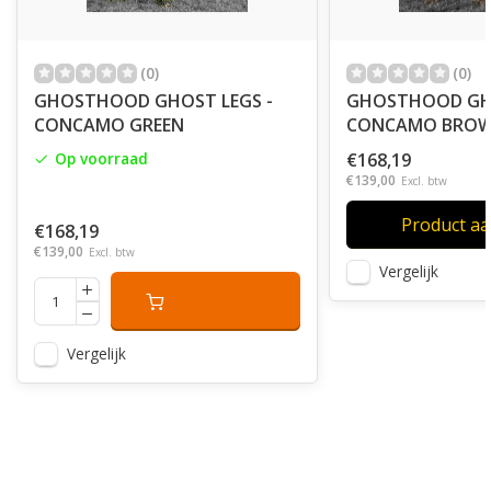
(0)
(0)
GHOSTHOOD GHOST LEGS -
GHOSTHOOD GHO
CONCAMO GREEN
CONCAMO BRO
Op voorraad
€168,19
€139,00
Excl. btw
Product a
€168,19
€139,00
Excl. btw
Vergelijk
Vergelijk