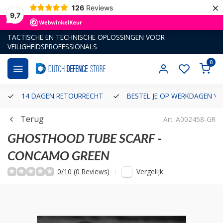
×
126
Reviews
9,7
TACTISCHE EN TECHNISCHE OPLOSSINGEN VOOR
VEILIGHEIDSPROFESSIONALS
0
14 DAGEN RETOURRECHT
BESTEL JE OP WERKDAGEN VÓ
Terug
Art: A002458-GR
GHOSTHOOD
TUBE SCARF -
CONCAMO GREEN
Vergelijk
0/10 (0 Reviews)