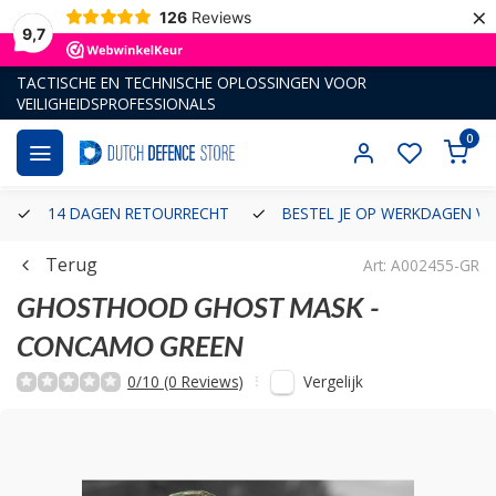
×
126
Reviews
9,7
TACTISCHE EN TECHNISCHE OPLOSSINGEN VOOR
VEILIGHEIDSPROFESSIONALS
0
14 DAGEN RETOURRECHT
BESTEL JE OP WERKDAGEN VÓ
Terug
Art: A002455-GR
GHOSTHOOD
GHOST MASK -
CONCAMO GREEN
Vergelijk
0/10 (0 Reviews)