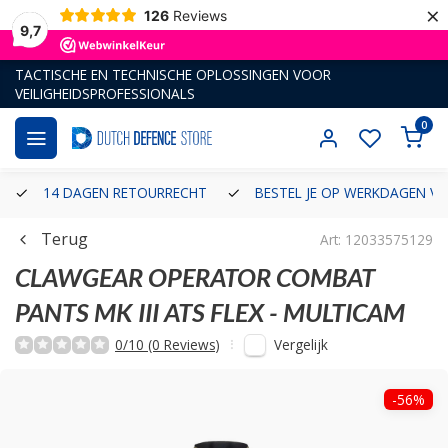
×
126
Reviews
9,7
TACTISCHE EN TECHNISCHE OPLOSSINGEN VOOR
VEILIGHEIDSPROFESSIONALS
0
14 DAGEN RETOURRECHT
BESTEL JE OP WERKDAGEN VÓ
Terug
Art: 12033575129
CLAWGEAR
OPERATOR COMBAT
PANTS MK III ATS FLEX - MULTICAM
Vergelijk
0/10 (0 Reviews)
-56%