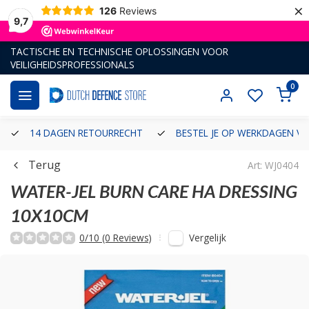
×
126
Reviews
9,7
TACTISCHE EN TECHNISCHE OPLOSSINGEN VOOR
VEILIGHEIDSPROFESSIONALS
0
14 DAGEN RETOURRECHT
BESTEL JE OP WERKDAGEN VÓ
Terug
Art: WJ0404
WATER-JEL
BURN CARE HA DRESSING
10X10CM
Vergelijk
0/10 (0 Reviews)