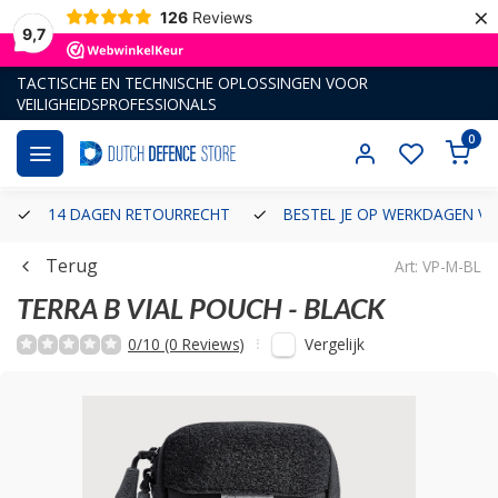
×
126
Reviews
9,7
TACTISCHE EN TECHNISCHE OPLOSSINGEN VOOR
VEILIGHEIDSPROFESSIONALS
0
14 DAGEN RETOURRECHT
BESTEL JE OP WERKDAGEN VÓ
Terug
Art: VP-M-BL
TERRA B
VIAL POUCH - BLACK
Vergelijk
0/10 (0 Reviews)