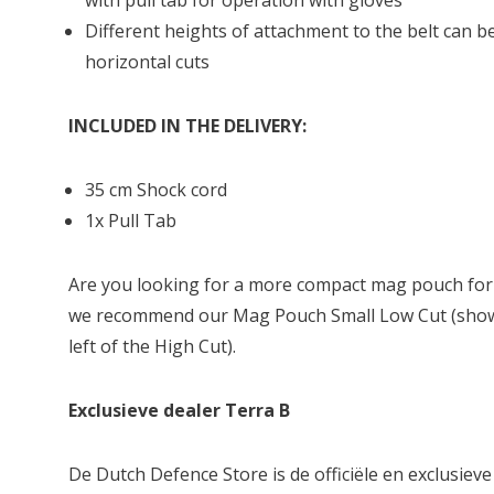
with pull tab for operation with gloves
Different heights of attachment to the belt can be
horizontal cuts
INCLUDED IN THE DELIVERY:
35 cm Shock cord
1x Pull Tab
Are you looking for a more compact mag pouch for
we recommend our Mag Pouch Small Low Cut (shown
left of the High Cut).
Exclusieve dealer Terra B
De Dutch Defence Store is de officiële en exclusieve