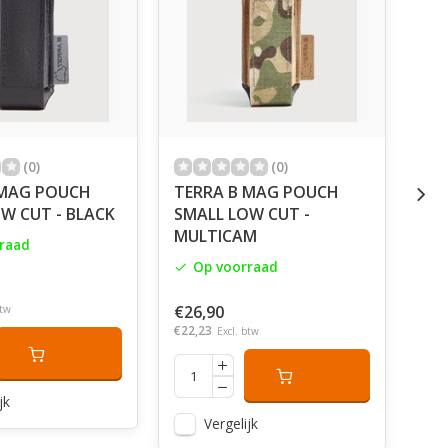
(0)
(0)
 MAG POUCH
TERRA B MAG POUCH
TE
W CUT - BLACK
SMALL LOW CUT -
LAR
MULTICAM
raad
Op voorraad
€36
€30,
€26,90
btw
€22,23
Excl. btw
jk
Vergelijk