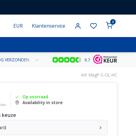
0
EUR
Klantenservice
NOG VERZONDEN
GRATIS VERZENDING VANAF € 100 BINNEN NE
9.7
Art: MagP-S-OL-HC
Op voorraad
Availability in store
. btw
 keuze
ard