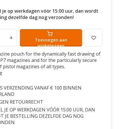
l je op werkdagen vóór 15:00 uur, dan wordt
ling dezelfde dag nog verzonden!
+
Toevoegen aan
winkelwagen
ine pouch for the dynamically fast drawing of
7 magazines and for the particularly secure
 pistol magazines of all types.
r
S VERZENDING VANAF € 100 BINNEN
RLAND
AGEN RETOURRECHT
L JE OP WERKDAGEN VÓÓR 15:00 UUR, DAN
 JE BESTELLING DEZELFDE DAG NOG
ONDEN