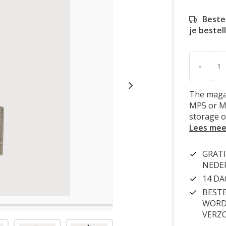
Beste
je bestel
-
The magaz
MP5 or MP
storage of
Lees mee
GRATI
NEDE
14 D
BESTE
WORDT
VERZ