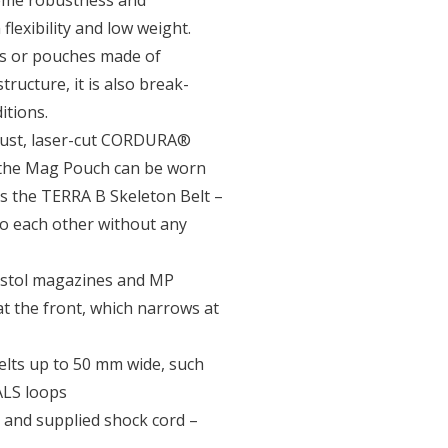
reme robustness and
lexibility and low weight.
rts or pouches made of
ructure, it is also break-
itions.
bust, laser-cut CORDURA®
, the Mag Pouch can be worn
 as the TERRA B Skeleton Belt –
o each other without any
pistol magazines and MP
t the front, which narrows at
elts up to 50 mm wide, such
ALS loops
s and supplied shock cord –