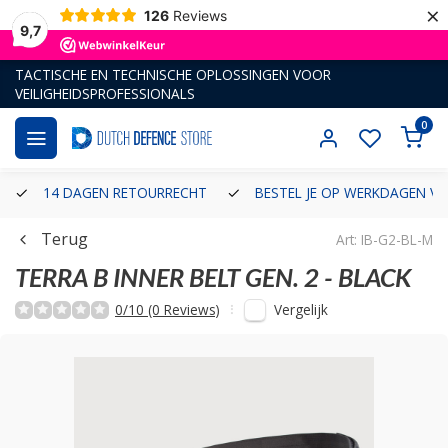
×
126
Reviews
9,7
TACTISCHE EN TECHNISCHE OPLOSSINGEN VOOR
VEILIGHEIDSPROFESSIONALS
0
14 DAGEN RETOURRECHT
BESTEL JE OP WERKDAGEN VÓ
Terug
Art: IB-G2-BL-M
TERRA B
INNER BELT GEN. 2 - BLACK
Vergelijk
0/10 (0 Reviews)