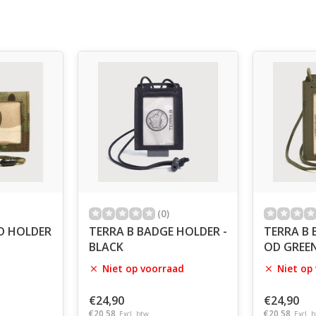
(0)
RD HOLDER
TERRA B BADGE HOLDER -
TERRA B 
BLACK
OD GREE
Niet op voorraad
Niet op
€24,90
€24,90
€20,58
€20,58
Excl. btw
Excl. 