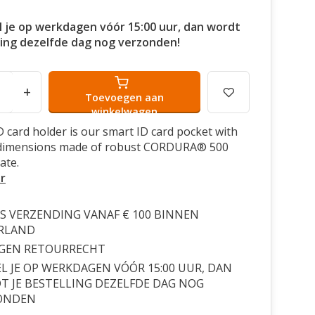
l je op werkdagen vóór 15:00 uur, dan wordt
ling dezelfde dag nog verzonden!
+
Toevoegen aan
winkelwagen
ID card holder is our smart ID card pocket with
dimensions made of robust CORDURA® 500
ate.
r
S VERZENDING VANAF € 100 BINNEN
RLAND
AGEN RETOURRECHT
L JE OP WERKDAGEN VÓÓR 15:00 UUR, DAN
 JE BESTELLING DEZELFDE DAG NOG
ONDEN