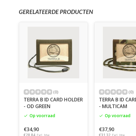
GERELATEERDE PRODUCTEN
(0)
(0)
TERRA B ID CARD HOLDER
TERRA B ID CA
- OD GREEN
- MULTICAM
Op voorraad
Op voorraad
€34,90
€37,90
€28,84
€31,32
Excl. btw
Excl. btw