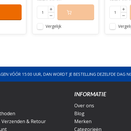
Vergelijk
Vergeli
AGEN VÓÓR 15:00 UUR, DAN WORDT JE BESTELLING DEZELFDE DAG 
INFORMATIE
Over ons
thoden
Blog
, Verzenden & Retour
Merken
unt
Categorieën