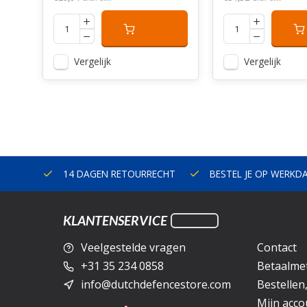
Vergelijk
Vergelijk
ERLAND
14 DAGEN RETOURRECHT
BESTEL JE OP WERKD
KLANTENSERVICE
Veelgestelde vragen
Contact
+31 35 234 0858
Betaalme
info@dutchdefencestore.com
Bestellen
Mijn acco