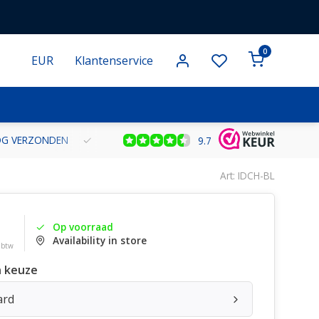
0
EUR
Klantenservice
NOG VERZONDEN
GRATIS VERZENDING VANAF € 100 BINNEN NE
9.7
Art: IDCH-BL
Op voorraad
Availability in store
. btw
 keuze
ard