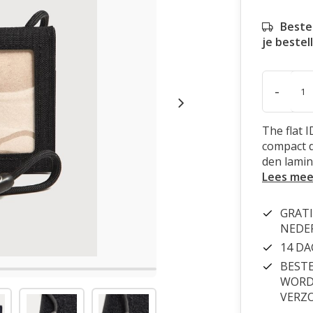
Beste
je bestel
-
The flat 
compact 
den lamin
Lees mee
GRATI
NEDE
14 D
BESTE
WORDT
VERZ