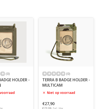
(0)
(0)
BADGE HOLDER -
TERRA B BADGE HOLDER -
N
MULTICAM
 voorraad
Niet op voorraad
€27,90
€23,06
btw
Excl. btw