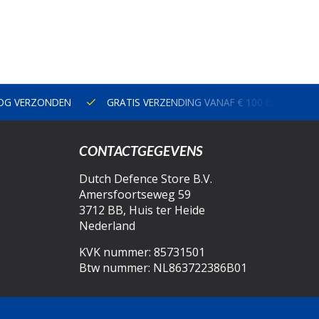
NOG VERZONDEN
GRATIS VERZENDING VANAF € 100 BINNEN N
CONTACTGEGEVENS
Dutch Defence Store B.V.
Amersfoortseweg 59
3712 BB, Huis ter Heide
Nederland
KVK nummer: 85731501
Btw nummer: NL863722386B01