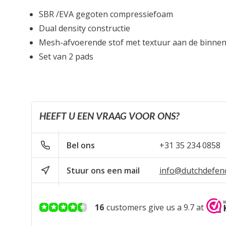
SBR /EVA gegoten compressiefoam
Dual density constructie
Mesh-afvoerende stof met textuur aan de binne
Set van 2 pads
HEEFT U EEN VRAAG VOOR ONS?
Bel ons
+31 35 234 0858
Stuur ons een mail
info@dutchdefen
16
customers give us a 9.7 at