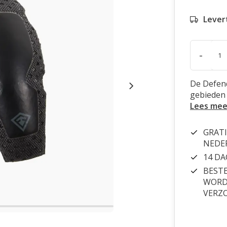
Levert
-
De Defen
gebieden
Lees mee
GRATI
NEDE
14 D
BESTE
WORDT
VERZ