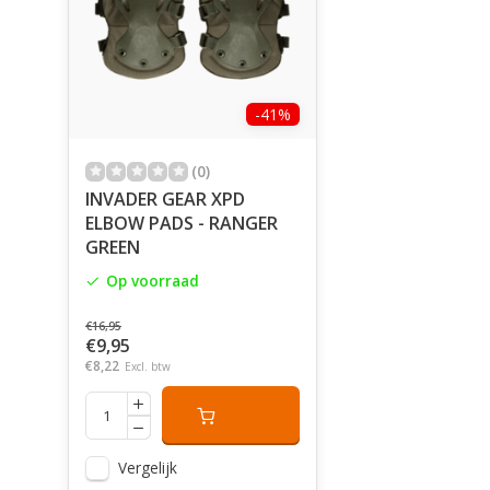
-41%
(0)
INVADER GEAR XPD
ELBOW PADS - RANGER
GREEN
Op voorraad
€16,95
€9,95
€8,22
Excl. btw
Vergelijk