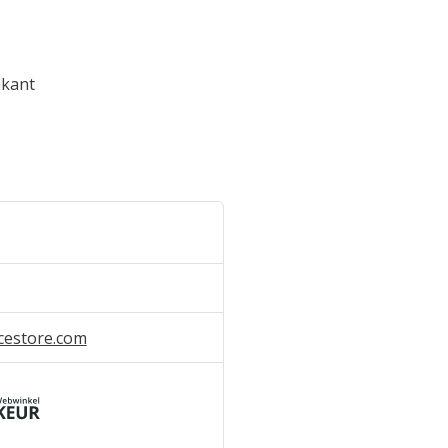
nkant
cestore.com