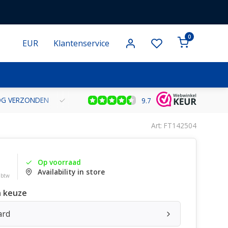
0
EUR
Klantenservice
NOG VERZONDEN
GRATIS VERZENDING VANAF € 100 BINNEN NE
9.7
Art: FT142504
Op voorraad
Availability in store
. btw
 keuze
ard