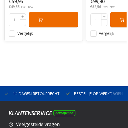
€59,95
€99,90
€49,55
€82,56
Excl. btw
Excl. btw
Vergelijk
Vergelijk
14 DAGEN RETOURRECHT
BESTEL JE OP WERKDAGEN V
KLANTENSERVICE
now opened
Veelgestelde vragen