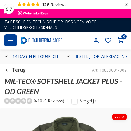
×
126
Reviews
9,7
TACTISCHE EN TECHNISCHE OPLOSSINGEN VOOR
VEILIGHEIDSPROFESSIONALS
0
14 DAGEN RETOURRECHT
BESTEL JE OP WERKDAGEN VÓ
Terug
Art: 10859001-902
MIL-TEC®
SOFTSHELL JACKET PLUS -
OD GREEN
Vergelijk
0/10 (0 Reviews)
-27%