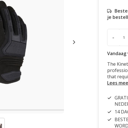
Beste
je bestel
-
Vandaag 
The Kineti
profession
that requ
Lees mee
GRATI
NEDE
14 D
BESTE
WORDT