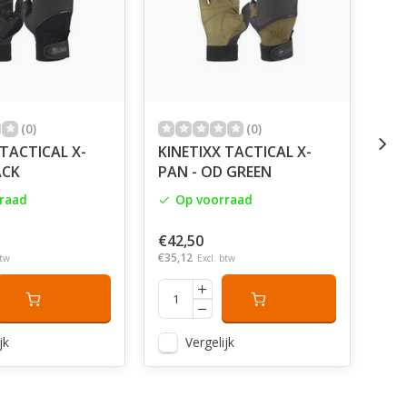
(0)
(0)
 TACTICAL X-
KINETIXX TACTICAL X-
KIN
ACK
PAN - OD GREEN
RO
raad
Op voorraad
€42,50
€63
€35,12
€52,
btw
Excl. btw
jk
Vergelijk