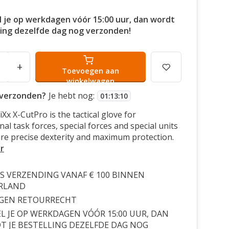
l je op werkdagen vóór 15:00 uur, dan wordt
ling dezelfde dag nog verzonden!
+
Toevoegen aan
winkelwagen
verzonden?
Je hebt nog:
01
:
13
:
09
Xx X-CutPro is the tactical glove for
al task forces, special forces and special units
ire precise dexterity and maximum protection.
r
S VERZENDING VANAF € 100 BINNEN
RLAND
AGEN RETOURRECHT
L JE OP WERKDAGEN VÓÓR 15:00 UUR, DAN
 JE BESTELLING DEZELFDE DAG NOG