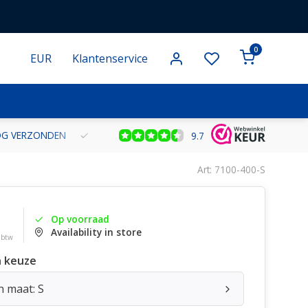
0
EUR
Klantenservice
NOG VERZONDEN
GRATIS VERZENDING VANAF € 100 BINNEN NE
9.7
Art: 7100-400-S
Op voorraad
Availability in store
. btw
 keuze
n maat: S