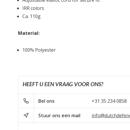
Adjustable elastic cord for secure fit
IRR colors
Ca. 110g
Material:
100% Polyester
HEEFT U EEN VRAAG VOOR ONS?
Bel ons
+31 35 234 0858
Stuur ons een mail
info@dutchdefen