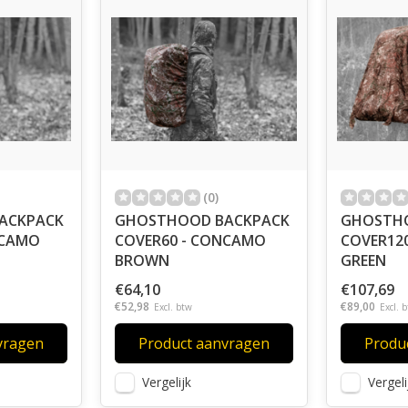
(0)
ACKPACK
GHOSTHOOD BACKPACK
GHOSTH
NCAMO
COVER60 - CONCAMO
COVER12
BROWN
GREEN
€64,10
€107,69
€52,98
€89,00
Excl. btw
Excl. 
vragen
Product aanvragen
Produ
Vergelijk
Vergeli