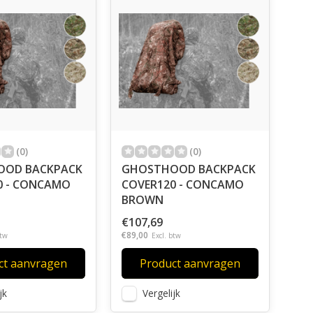
(0)
(0)
OOD BACKPACK
GHOSTHOOD BACKPACK
0 - CONCAMO
COVER120 - CONCAMO
BROWN
€107,69
€89,00
btw
Excl. btw
ct aanvragen
Product aanvragen
jk
Vergelijk