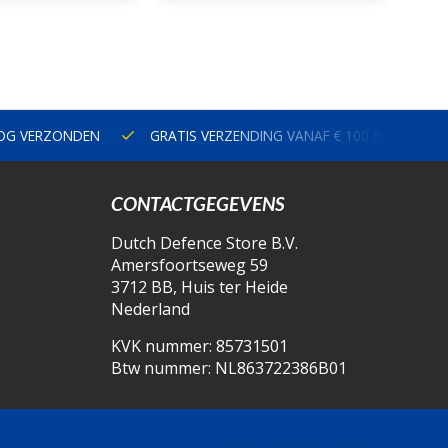
NOG VERZONDEN
GRATIS VERZENDING VANAF € 100 BINNEN N
CONTACTGEGEVENS
Dutch Defence Store B.V.
Amersfoortseweg 59
3712 BB, Huis ter Heide
Nederland
KVK nummer: 85731501
Btw nummer: NL863722386B01