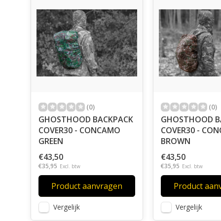
(0)
(0)
GHOSTHOOD BACKPACK
GHOSTHOOD B
COVER30 - CONCAMO
COVER30 - CO
GREEN
BROWN
€43,50
€43,50
€35,95
€35,95
Excl. btw
Excl. btw
Product aanvragen
Product aan
Vergelijk
Vergelijk