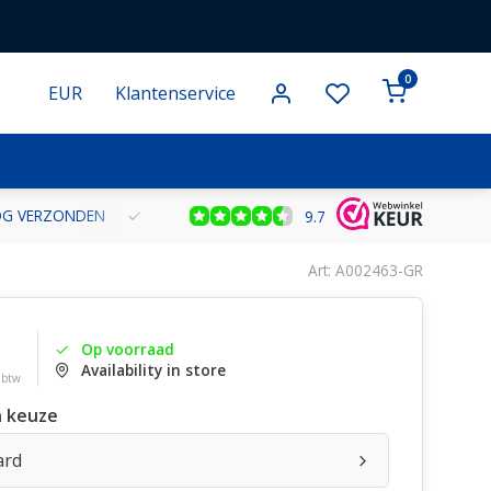
0
EUR
Klantenservice
NOG VERZONDEN
GRATIS VERZENDING VANAF € 100 BINNEN NE
9.7
Art: A002463-GR
Op voorraad
Availability in store
. btw
 keuze
ard