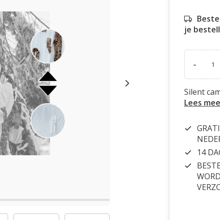
Beste
je bestel
-
Silent ca
Lees mee
GRATI
NEDE
14 D
BESTE
WORDT
VERZ