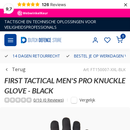
×
126
Reviews
9,7
TACTISCHE EN TECHNISCHE OPLOSSINGEN VOOR
VEILIGHEIDSPROFESSIONALS
0
14 DAGEN RETOURRECHT
BESTEL JE OP WERKDAGEN VÓ
Terug
Art: FT150007-XXL-BLK
FIRST TACTICAL
MEN'S PRO KNUCKLE
GLOVE - BLACK
Vergelijk
0/10 (0 Reviews)