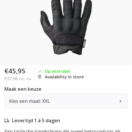
€45,95
Op voorraad
Availability in store
€37,98
Excl. btw
Maak een keuze
Kies een maat: XXL
Levertijd 1 á 5 dagen
Een tactische handschoen die zowel betrouwbaar als