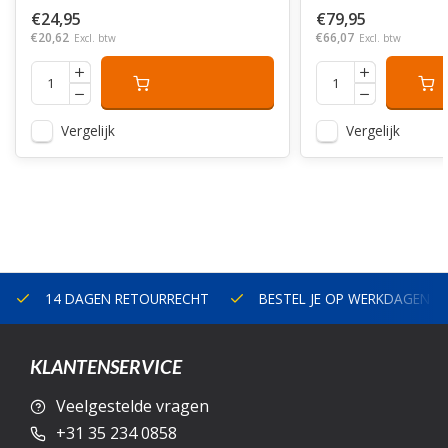
€24,95
€79,95
€20,62
€66,07
Excl. btw
Excl. btw
Vergelijk
Vergelijk
14 DAGEN RETOURRECHT
BESTEL JE OP WERKDAGEN V
KLANTENSERVICE
Veelgestelde vragen
+31 35 234 0858