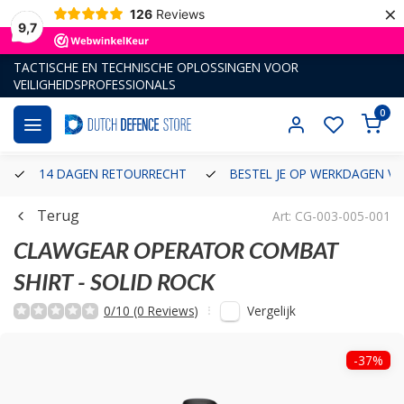
×
126
Reviews
9,7
TACTISCHE EN TECHNISCHE OPLOSSINGEN VOOR
VEILIGHEIDSPROFESSIONALS
0
14 DAGEN RETOURRECHT
BESTEL JE OP WERKDAGEN VÓ
Terug
Art: CG-003-005-001
CLAWGEAR
OPERATOR COMBAT
SHIRT - SOLID ROCK
Vergelijk
0/10 (0 Reviews)
-37%