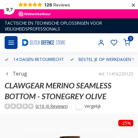
×
126
Reviews
9,7
TACTISCHE EN TECHNISCHE OPLOSSINGEN VOOR
VEILIGHEIDSPROFESSIONALS
0
14 DAGEN RETOURRECHT
BESTEL JE OP WERKDAGEN VÓ
Terug
Art: 11416220125
CLAWGEAR
MERINO SEAMLESS
BOTTOM - STONEGREY OLIVE
Vergelijk
0/10 (0 Reviews)
-25%