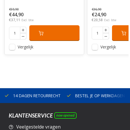
€59,90
€36,90
€44,90
€24,90
€37,11
€20,58
Excl. btw
Excl. btw
Vergelijk
Vergelijk
14 DAGEN RETOURRECHT
BESTEL JE OP WERKDAGEN V
KLANTENSERVICE
now opened
Veelgestelde vragen