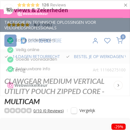
×
126
Reviews
9,7
TACTISCHE EN TECHNISCHE OPLOSSINGEN VOOR
VEILIGHEIDSPROFESSIONALS
0
14 DAGEN RETOURRECHT
BESTEL JE OP WERKDAGEN VÓ
Terug
Art: 11166275100
CLAWGEAR
MEDIUM VERTICAL
UTILITY POUCH ZIPPED CORE -
MULTICAM
Vergelijk
0/10 (0 Reviews)
-29%