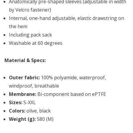
Anatomically pre-shaped sleeves (adjustable in width
by Velcro fastener)
Internal, one-hand adjustable, elastic drawstring on
the hem
Including pack sack
Washable at 60 degrees
Material & Specs:
Outer fabric:
100% polyamide, waterproof,
windproof, breathable
Membrane:
Bi-component based on ePTFE
Sizes:
S-XXL
Colors:
olive, black
Weight (g):
580 (M)