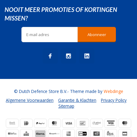
NOOIT MEER PROMOTIES OF KORTINGEN
MISSEN?
Abonneer
© Dutch Defence Store B.V.
- Theme made by
Webdinge
Algemene Voorwaarden
Garantie & Klachten
Privacy Policy
Sitemap