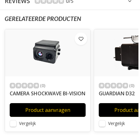
REVIEWS
0/5
GERELATEERDE PRODUCTEN
(0)
(0)
CAMERA SHOCKWAVE BI-VISION
GUARDIAN D32
Product aanvragen
Product a
Vergelijk
Vergelijk