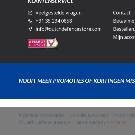
KLANTENSERVICE
Veelgestelde vragen
Contact
+31 35 234 0858
Betaalme
info@dutchdefencestore.com
Bestellen
Mijn acco
NOOIT MEER PROMOTIES OF KORTINGEN MIS
Algemene Voorwaarden
Garantie & Klachten
Privacy Pol
            Wij slaan cookies op om onze website te verbeteren. Is dat akko
© Dutch Defence Store B.V.
- Theme made by
Webdinge