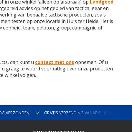
 of in onze winkel (alleen op afspraak) op
Landgoed
tgebreid advies op het gebied van tactical gear en
e werking van bepaalde tactische producten, zoals
men testen op onze locatie in Huis ter Heide. Het is
w eenheid, team, peloton, groep, compagnie of
ucts, dan kunt u
contact met ons
opnemen. Of u
an u graag te woord voor uitleg over onze producten.
ze winkel volgen.
NOG VERZONDEN
GRATIS VERZENDING VANAF € 100 BINNEN N