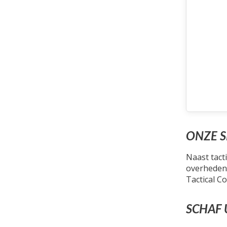
ONZE S
Naast tacti
overheden)
Tactical C
SCHAF 