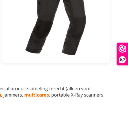
9,7
pecial products afdeling terecht (alleen voor
n
, jammers,
multicams
, portable X-Ray scanners,