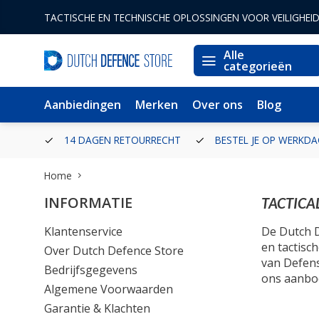
TACTISCHE EN TECHNISCHE OPLOSSINGEN VOOR VEILIGHEI
Alle
categorieën
Aanbiedingen
Merken
Over ons
Blog
ERLAND
14 DAGEN RETOURRECHT
BESTEL JE OP WERKDA
Home
INFORMATIE
TACTICA
Klantenservice
De Dutch D
en tactisc
Over Dutch Defence Store
van Defens
Bedrijfsgegevens
ons aanbod
Algemene Voorwaarden
Garantie & Klachten