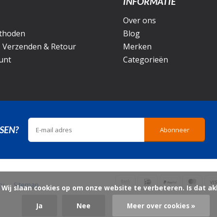
INFORMATIE
Over ons
thoden
Blog
, Verzenden & Retour
Merken
unt
Categorieën
SEN?
Abonneer
icy
Sitemap
ord?

Ja
Nee
Meer over cookies »