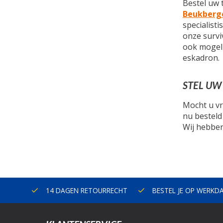
Bestel uw 
Beukberg
specialist
onze survi
ook mogeli
eskadron.
STEL UW
Mocht u vr
nu besteld
Wij hebbe
ERLAND
14 DAGEN RETOURRECHT
BESTEL JE OP WERKD