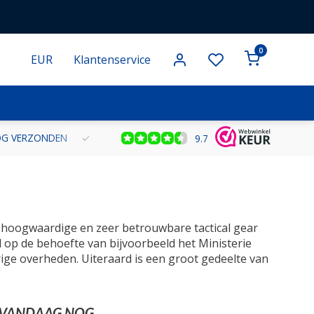
0
EUR
Klantenservice
NOG VERZONDEN
GRATIS VERZENDING VANAF € 100 BINNEN NE
9.7
ef hoogwaardige en zeer betrouwbare tactical gear
md op de behoefte van bijvoorbeeld het Ministerie
erige overheden. Uiteraard is een groot gedeelte van
G VANDAAG NOG