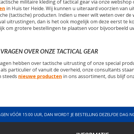
tactische militaire kleding of tactical gear via onze webshop
en
in Huis ter Heide. Wij kunnen u uiteraard voorzien van ui
ische (tactische) producten. Indien u meer wilt weten over d
val uitrustingen, dan is het ook mogelijk om deze eerst te ko
jk om grotere bestellingen te plaatsen voor bijvoorbeeld u
 VRAGEN OVER ONZE TACTICAL GEAR
agen hebben over tactische uitrusting of onze special prod
 als particulier of vanuit de overheid, onze consultants sta
n steeds
nieuwe producten
in ons assortiment, dus blijf on
AGEN VÓÓR 15:00 UUR, DAN WORDT JE BESTELLING DEZELFDE DAG 